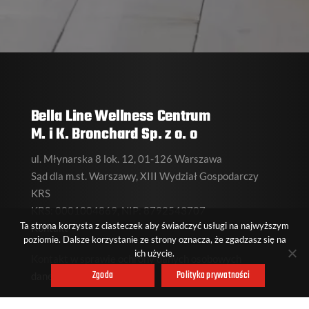
Bella Line Wellness Centrum
M. i K. Bronchard Sp. z o. o
ul. Młynarska 8 lok. 12, 01-126 Warszawa
Sąd dla m.st. Warszawy, XIII Wydział Gospodarczy
KRS
KRS: 0001004869, NIP: 8792543707
Ta strona korzysta z ciasteczek aby świadczyć usługi na najwyższym
Kontakt
poziomie. Dalsze korzystanie ze strony oznacza, że zgadzasz się na
ich użycie.
Kontakt w sprawie ochrony danych osobowych
Zgoda
Polityka prywatności
daneosobowe@bellaline.pl
Polityka prywatności