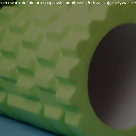
generować mięśnie oraz poprawić mobilność. Podczas zajęć używa się s