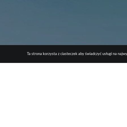
Ta strona korzysta z ciasteczek aby świadczyć usługi na najwy
Bella Line Wellness Centrum
M. i K. Bronchard Sp. z o. o
ul. Młynarska 8 lok. 12, 01-126 Warszawa
Sąd dla m.st. Warszawy, XIII Wydział Gospodar
KRS: 0001004869, NIP: 8792543707