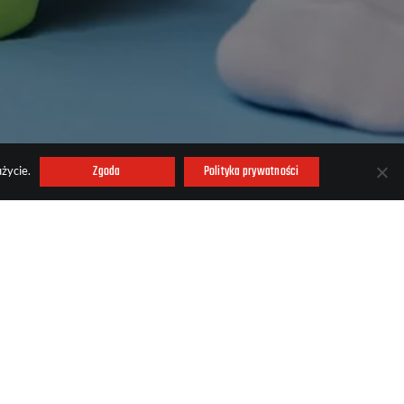
Zgoda
Polityka prywatności
życie.
entrum
ruń
ydział Gospodarczy KRS
683319