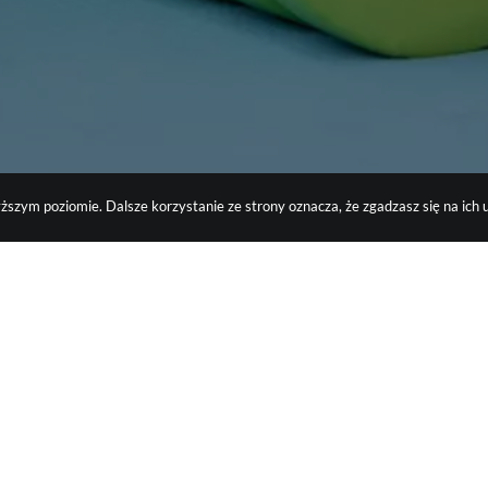
ższym poziomie. Dalsze korzystanie ze strony oznacza, że zgadzasz się na ich u
Bella Line Wellness C
BIS Sp. z o.o.
ul. Żółkiewskiego 8, 87-100 To
czy KRS
Sąd Rejonowy w Toruniu, VII W
KRS: 0000605961, NIP: 8792