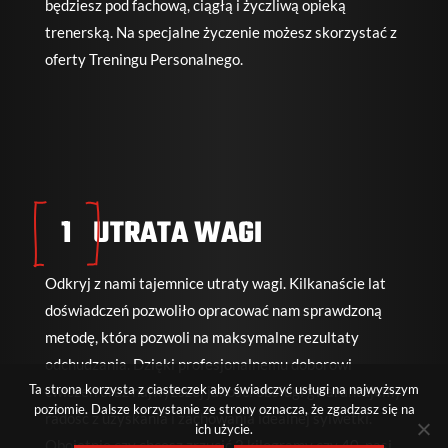
będziesz pod fachową, ciągłą i życzliwą opieką
trenerską. Na specjalne życzenie możesz skorzystać z
oferty Treningu Personalnego.
 1 
 UTRATA WAGI
Odkryj z nami tajemnice utraty wagi. Kilkanaście lat
doświadczeń pozwoliło opracować nam sprawdzoną
metodę, która pozwoli na maksymalne rezultaty
odchudzania. Dzięki profesjonalnemu doborowi
Ta strona korzysta z ciasteczek aby świadczyć usługi na najwyższym
ćwiczeń oraz najwyższej jakości obsługi gwarantujemy
poziomie. Dalsze korzystanie ze strony oznacza, że zgadzasz się na
radość z uzyskania i zachowania idealnej sylwetki.
ich użycie.
Obojętnie czy chcesz zrzucić 2 kilogramy czy 40, nasi