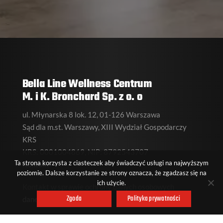
Bella Line Wellness Centrum
M. i K. Bronchard Sp. z o. o
ul. Młynarska 8 lok. 12, 01-126 Warszawa
Sąd dla m.st. Warszawy, XIII Wydział Gospodarczy
KRS
KRS: 0001004869, NIP: 8792543707
Ta strona korzysta z ciasteczek aby świadczyć usługi na najwyższym
Kontakt
poziomie. Dalsze korzystanie ze strony oznacza, że zgadzasz się na
ich użycie.
Kontakt w sprawie ochrony danych osobowych
Zgoda
Polityka prywatności
daneosobowe@bellaline.pl
Polityka prywatności