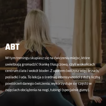
ABT
W tym treningu skupiasz się na ćwiczeniu miejsc, które
uwielbiają gromadzić tkankę tłuszczową, czyli w okolicach
centrum ciała i wokół bioder. Z uporem ćwiczysz więc brzuch,
pośladki i uda. To lekcja o średniej intensywności z dużą liczbą
powtórzeń danego ćwiczenia, wykorzystuje się często w
zajęciach obciążenia na nogi, tubingi (specjalnie gumy).