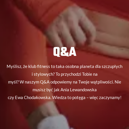
Q&A
Myślisz, że klub fitness to taka osobna planeta dla szczupłych
i stylowych? To przychodzi Tobie na
myśl? W naszym Q&A odpowiemy na Twoje wątpliwości. Nie
musisz być jak Ania Lewandowska
czy Ewa Chodakowska. Wiedza to potęga – więc zaczynamy!