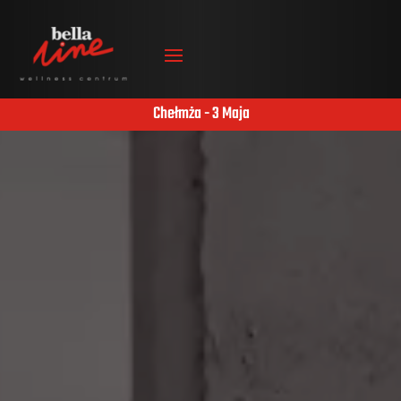
Chełmża - 3 Maja